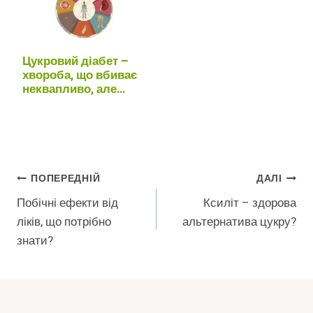
Цукровий діабет –
хвороба, що вбиває
неквапливо, але
напевно
Навігація
ПОПЕРЕДНІЙ
ДАЛІ
Побічні ефекти від
Ксиліт – здорова
Записів
ліків, що потрібно
альтернатива цукру?
знати?