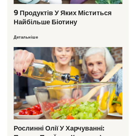
9 Продуктів У Яких Міститься
Найбільше Біотину
9
Детальніше
п
р
о
д
у
Рослинні Олії У Харчуванні:
к