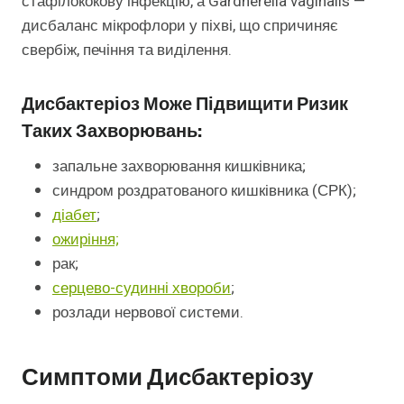
стафілококову інфекцію, а Gardnerella vaginalis —
дисбаланс мікрофлори у піхві, що спричиняє
свербіж, печіння та виділення.
Дисбактеріоз Може Підвищити Ризик
Таких Захворювань:
запальне захворювання кишківника;
синдром роздратованого кишківника (СРК);
діабет
;
ожиріння;
рак;
серцево-судинні хвороби
;
розлади нервової системи.
Симптоми Дисбактеріозу