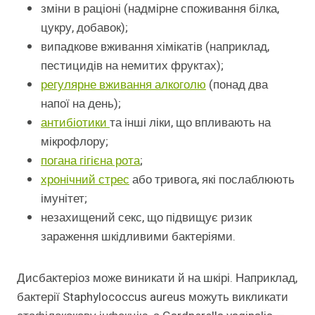
зміни в раціоні (надмірне споживання білка,
цукру, добавок);
випадкове вживання хімікатів (наприклад,
пестицидів на немитих фруктах);
регулярне вживання алкоголю
(понад два
напої на день);
антибіотики
та інші ліки, що впливають на
мікрофлору;
погана гігієна рота
;
хронічний стрес
або тривога, які послаблюють
імунітет;
незахищений секс, що підвищує ризик
зараження шкідливими бактеріями.
Дисбактеріоз може виникати й на шкірі. Наприклад,
бактерії Staphylococcus aureus можуть викликати