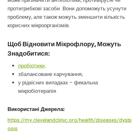
може призначити антибіотики, противірусні чи
протигрибкові засоби. Вони допоможуть усунути
проблему, але також можуть зменшити кількість
корисних мікроорганізмів.
Щоб Відновити Мікрофлору, Можуть
Знадобитися:
пробіотики;
збалансоване харчування;
у рідкісних випадках – фекальна
мікробіотерапія.
Використані Джерела:
https://my.clevelandclinic.org/health/diseases/dysbi
osis