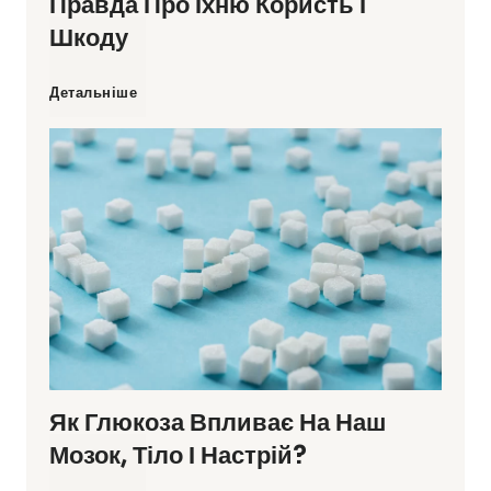
Правда Про Їхню Користь І
т
Шкоду
і
Р
Детальніше
в
о
у
с
я
л
к
и
и
н
х
Як Глюкоза Впливає На Наш
н
Мозок, Тіло І Настрій?
м
і