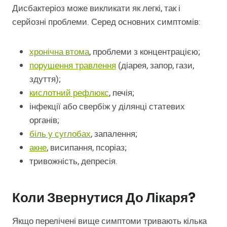
Дисбактеріоз може викликати як легкі, так і
серйозні проблеми. Серед основних симптомів:
хронічна втома
, проблеми з концентрацією;
порушення травлення
(діарея, запор, гази,
здуття);
кислотний рефлюкс
, печія;
інфекції або свербіж у ділянці статевих
органів;
біль у суглобах
, запалення;
акне
, висипання, псоріаз;
тривожність, депресія.
Коли Звернутися До Лікаря?
Якщо перелічені вище симптоми тривають кілька