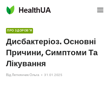
Перейти
до
вмісту
ПРО ЗДОРОВ'Я
Дисбактеріоз. Основні
Причини, Симптоми Та
Лікування
Від
Летнянчик Ольга
31.01.2025