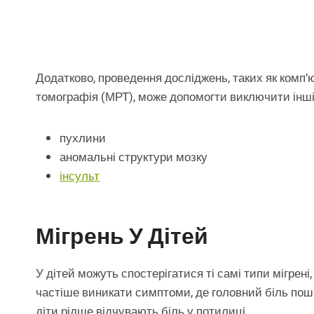
Додатково, проведення досліджень, таких як комп’
томографія (МРТ), може допомогти виключити інші 
пухлини
аномальні структури мозку
інсульт
Мігрень У Дітей
У дітей можуть спостерігатися ті самі типи мігрені,
частіше виникати симптоми, де головний біль поши
діти рідше відчувають біль у потилиці.