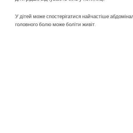
У дітей може спостерігатися найчастіше абдомінал
головного болю може боліти живіт.