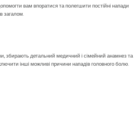
допомогти вам впоратися та полегшити постійні напади
в загалом.
оми, збирають детальний медичний і сімейний анамнез та
ключити інші можливі причини нападів головного болю.