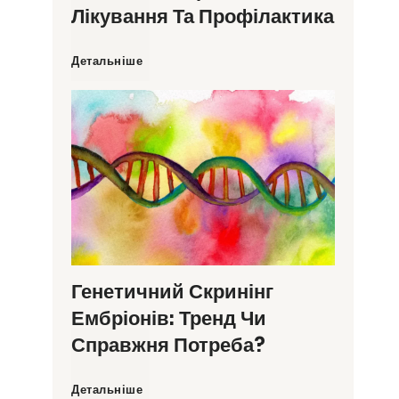
Лікування Та Профілактика
З
Детальніше
а
л
і
з
о
Генетичний Скринінг
Ембріонів: Тренд Чи
д
Справжня Потреба?
е
Г
Детальніше