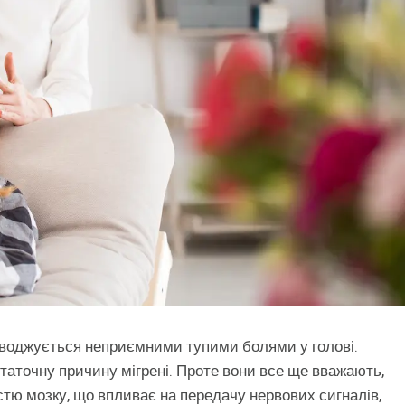
роводжується неприємними тупими болями у голові.
таточну причину мігрені. Проте вони все ще вважають,
стю мозку, що впливає на передачу нервових сигналів,