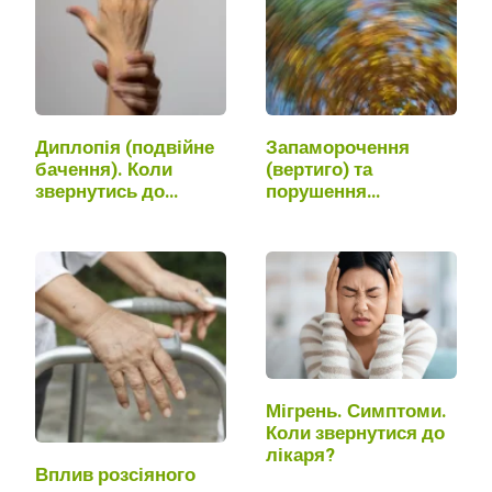
Диплопія (подвійне
Запаморочення
бачення). Коли
(вертиго) та
звернутись до
порушення
лікаря?
рівноваги, що
робити?
Мігрень. Симптоми.
Коли звернутися до
лікаря?
Вплив розсіяного