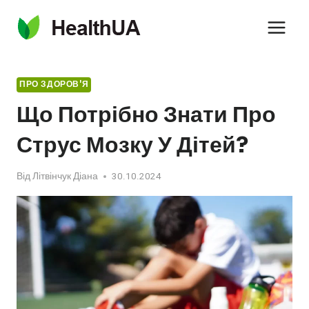
Перейти
до
вмісту
ПРО ЗДОРОВ'Я
Що Потрібно Знати Про
Струс Мозку У Дітей?
Від
Літвінчук Діана
30.10.2024