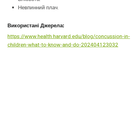
Невпинний плач.
Використані Джерела:
https://www.health.harvard.edu/blog/concussion-in-
children-what-to-know-and-do-202404123032