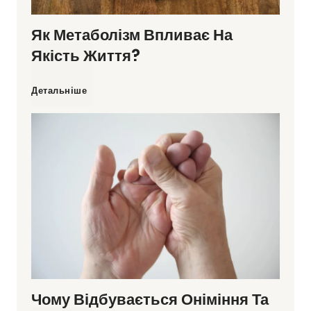
г
Як Метаболізм Впливає На
н
і
Якість Життя?
А
т
Я
Детальніше
—
н
к
к
о
м
о
с
е
р
т
т
и
і
а
с
.
Чому Відбувається Оніміння Та
б