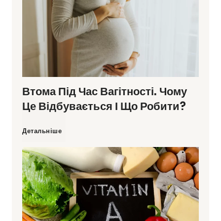
Втома Під Час Вагітності. Чому
Це Відбувається І Що Робити?
В
Детальніше
т
о
м