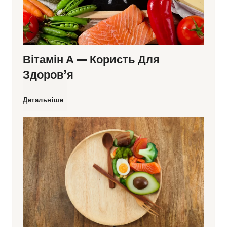
а
п
Вітамін А — Користь Для
і
Здоров’я
д
В
Детальніше
ч
і
а
т
с
а
в
м
а
і