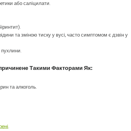
ретики або саліцилати.
іринтит).
ини та зміною тиску у вусі, часто симптомом є дзвін у
 пухлини.
причинене Такими Факторами Як:
ірин та алкоголь.
рені
.