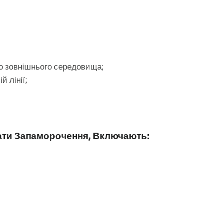
о зовнішнього середовища;
й лінії;
ати Запаморочення, Включають: