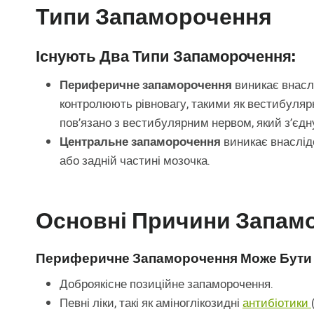
Типи Запаморочення
Існують Два Типи Запаморочення:
Периферичне запаморочення
виникає внасл
контролюють рівновагу, такими як вестибулярн
пов’язано з вестибулярним нервом, який з’єдн
Центральне запаморочення
виникає внаслід
або задній частині мозочка.
Основні Причини Запам
Периферичне Запаморочення Може Бути 
Доброякісне позиційне запаморочення.
Певні ліки, такі як аміноглікозидні
антибіотики