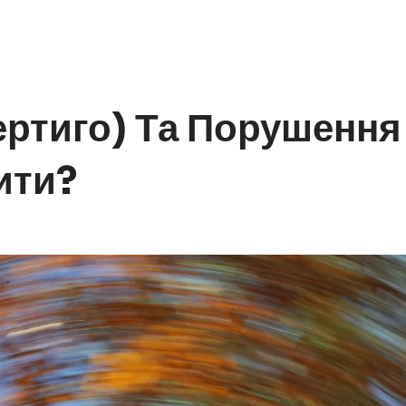
ртиго) Та Порушення
ити?