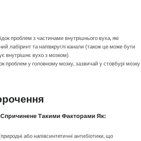
ідок проблем з частинами внутрішнього вуха, які
ий лабіринт та напівкруглі канали (також це може бути
ує внутрішнє вухо з мозком).
ок проблем у головному мозку, зазвичай у стовбурі мозку
орочення
Спричинене Такими Факторами Як:
(природні або напівсинтетичні антибіотики, що