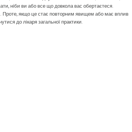
ати, ніби ви або все що довкола вас обертаєтеся.
. Проте, якщо це стає повторним явищем або має вплив
утися до лікаря загальної практики.