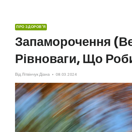
ПРО ЗДОРОВ'Я
Запаморочення (ве
Рівноваги, Що Роб
Від
Літвінчук Діана
08.03.2024