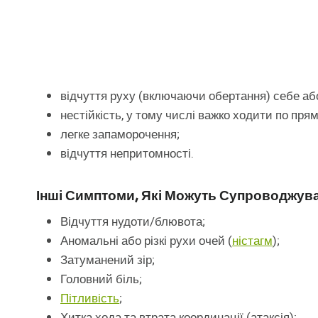
відчуття руху (включаючи обертання) себе аб
нестійкість, у тому числі важко ходити по прямі
легке запаморочення;
відчуття непритомності.
Інші Симптоми, Які Можуть Супроводжув
Відчуття нудоти/блювота;
Аномальні або різкі рухи очей (
ністагм
);
Затуманений зір;
Головний біль;
Пітливість
;
Хитка хода та втрата координації (атаксія);