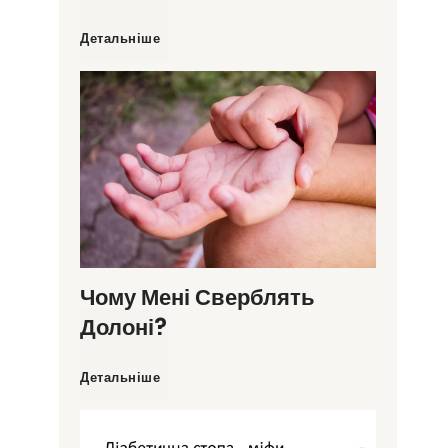
І
Детальніше
н
г
а
л
я
Чому Мені Сверблять
Долоні?
т
Ч
Детальніше
о
о
р