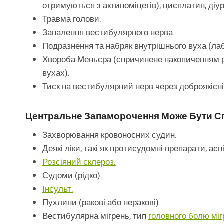
отримуються з актиноміцетів), цисплатин, діу
Травма голови.
Запалення вестибулярного нерва.
Подразнення та набряк внутрішнього вуха (лаб
Хвороба Меньєра (спричинене накопиченням рід
вухах).
Тиск на вестибулярний нерв через доброякісні
Центральне Запаморочення Може Бути С
Захворювання кровоносних судин.
Деякі ліки, такі як протисудомні препарати, асп
Розсіяний склероз.
Судоми (рідко).
Інсульт.
Пухлини (ракові або неракові)
Вестибулярна мігрень, тип
головного болю міг