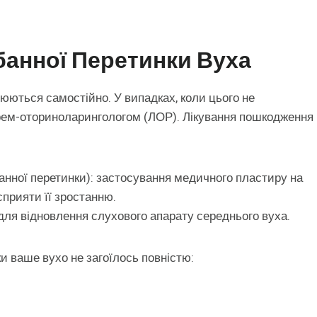
банної Перетинки Вуха
оюються самостійно. У випадках, коли цього не
арем-оториноларингологом (ЛОР). Лікування пошкодження
анної перетинки): застосування медичного пластиру на
сприяти її зростанню.
я для відновлення слухового апарату середнього вуха.
и ваше вухо не загоїлось повністю: