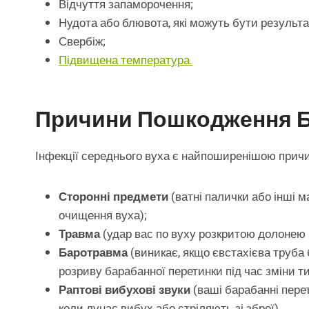
Відчуття запаморочення;
Нудота або блювота, які можуть бути результ
Свербіж;
Підвищена температура.
Причини Пошкодження Б
Інфекції середнього вуха є найпоширенішою причи
Сторонні предмети
(ватні палички або інші м
очищення вуха);
Травма
(удар вас по вуху розкритою долонею п
Баротравма
(виникає, якщо євстахієва труба
розриву барабанної перетинки під час зміни ти
Раптові вибухові звуки
(ваші барабанні пере
коли лунає вибух або стріляють зі зброї).