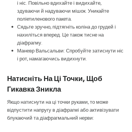
і ніс. Повільно вдихайте і видихайте,
здуваючи й надуваючи мішок. Уникайте
поліетиленового пакета.
Сядьте зручно, підтягніть коліна до грудей і
нахиліться вперед. Це також тисне на
діафрагму.
Маневр Вальсальви: Спробуйте затиснути ніс
і рот, намагаючись видихнути.
Натисніть На Ці Точки, Щоб
Гикавка Зникла
Якщо натиснути на ці точки руками, то може
відпустити напругу в діафрагмі або активізувати
блукаючий та діафрагмальний нерви: