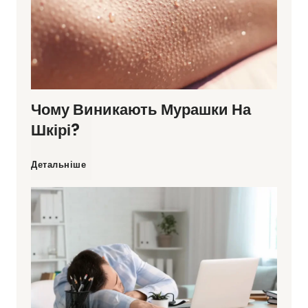
Чому Виникають Мурашки На
Шкірі?
Ч
Детальніше
о
м
у
в