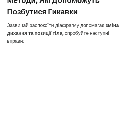
Методи, Які Допоможуть
Позбутися Гикавки
Зазвичай заспокоїти діафрагму допомагає
зміна
дихання та позиції тіла,
спробуйте наступні
вправи: