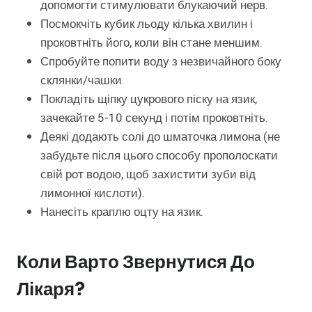
допомогти стимулювати блукаючий нерв.
Посмокчіть кубик льоду кілька хвилин і
проковтніть його, коли він стане меншим.
Спробуйте попити воду з незвичайного боку
склянки/чашки.
Покладіть щіпку цукрового піску на язик,
зачекайте 5-10 секунд і потім проковтніть.
Деякі додають солі до шматочка лимона (не
забудьте після цього способу прополоскати
свій рот водою, щоб захистити зуби від
лимонної кислоти).
Нанесіть краплю оцту на язик.
Коли Варто Звернутися До
Лікаря?