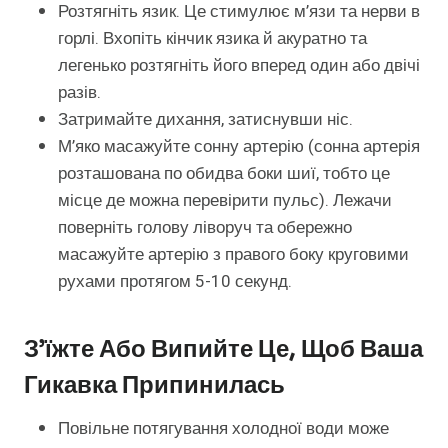
Розтягніть язик. Це стимулює м’язи та нерви в
горлі. Вхопіть кінчик язика й акуратно та
легенько розтягніть його вперед один або двічі
разів.
Затримайте дихання, затиснувши ніс.
М’яко масажуйте сонну артерію (сонна артерія
розташована по обидва боки шиї, тобто це
місце де можна перевірити пульс). Лежачи
поверніть голову ліворуч та обережно
масажуйте артерію з правого боку круговими
рухами протягом 5-10 секунд.
З’їжте Або Випийте Це, Щоб Ваша
Гикавка Припинилась
Повільне потягування холодної води може