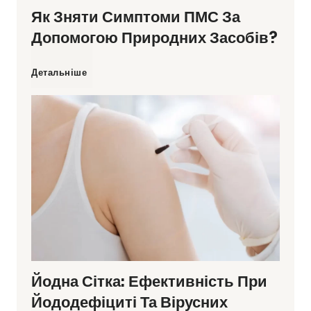
Як Зняти Симптоми ПМС За
н
у
Допомогою Природних Засобів?
а
р
Я
Детальніше
в
а
к
т
ш
з
о
к
н
м
и
я
а
н
т
.
а
Йодна Сітка: Ефективність При
и
С
Йододефіциті Та Вірусних
ш