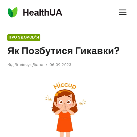
Перейти
до
вмісту
ПРО ЗДОРОВ'Я
Як Позбутися Гикавки?
Від
Літвінчук Діана
06.09.2023