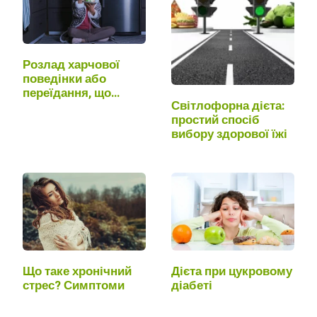
Розлад харчової
поведінки або
переїдання, що…
Світлофорна дієта:
простий спосіб
вибору здорової їжі
Що таке хронічний
Дієта при цукровому
стрес? Симптоми
діабеті