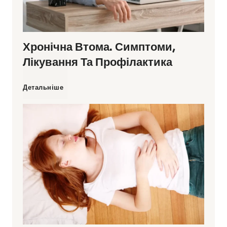
и
Хронічна Втома. Симптоми,
н
Лікування Та Профілактика
и
Х
Детальніше
к
р
а
о
ю
н
т
і
ь
ч
м