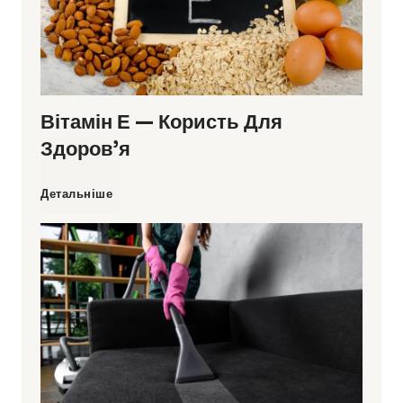
Вітамін Е — Користь Для
Здоров’я
В
Детальніше
і
т
а
м