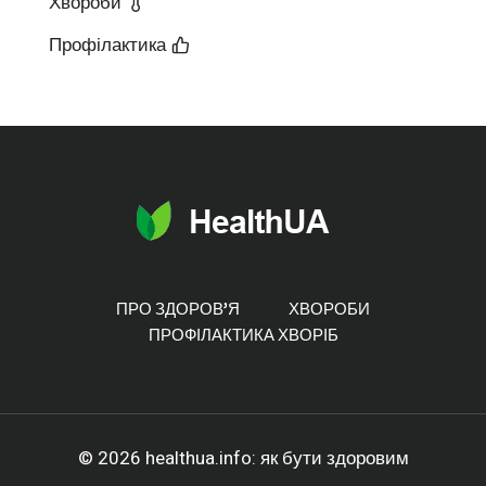
Хвороби
у
п
у
Профілактика
м
?
р
п
в
и
и
а
н
к
р
о
р
т
с
ПРО ЗДОРОВ’Я
ХВОРОБИ
о
о
ПРОФІЛАКТИКА ХВОРІБ
и
в
п
т
і
о
© 2026 healthua.info: як бути здоровим
ь
:
ч