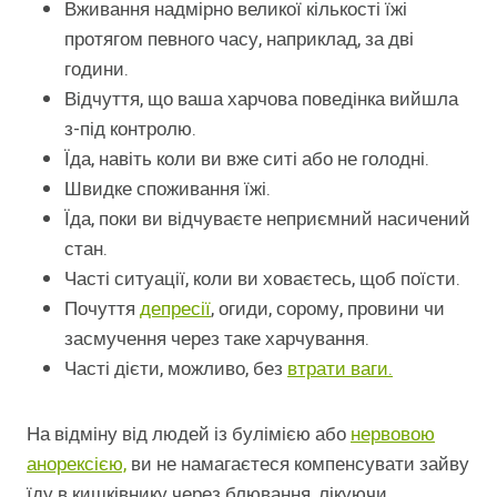
Вживання надмірно великої кількості їжі
протягом певного часу, наприклад, за дві
години.
Відчуття, що ваша харчова поведінка вийшла
з-під контролю.
Їда, навіть коли ви вже ситі або не голодні.
Швидке споживання їжі.
Їда, поки ви відчуваєте неприємний насичений
стан.
Часті ситуації, коли ви ховаєтесь, щоб поїсти.
Почуття
депресії
, огиди, сорому, провини чи
засмучення через таке харчування.
Часті дієти, можливо, без
втрати ваги.
На відміну від людей із булімією або
нервовою
анорексією,
ви не намагаєтеся компенсувати зайву
їду в кишківнику через блювання, лікуючи