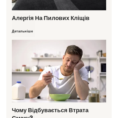
і
Алергія На Пилових Кліщів
н
Е
А
Детальніше
—
л
к
е
о
р
р
г
и
і
Чому Відбувається Втрата
с
я