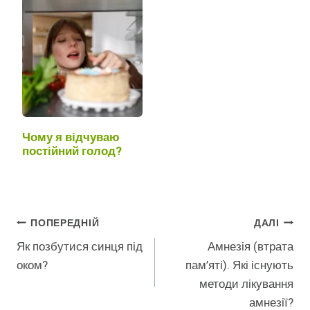
Чому я відчуваю
постійний голод?
Навігація
ПОПЕРЕДНІЙ
ДАЛІ
Як позбутися синця під
Амнезія (втрата
Записів
оком?
пам’яті). Які існують
методи лікування
амнезії?