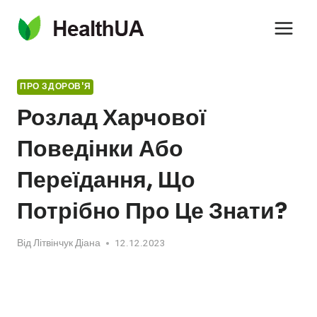
Перейти
до
вмісту
ПРО ЗДОРОВ'Я
Розлад Харчової
Поведінки Або
Переїдання, Що
Потрібно Про Це Знати?
Від
Літвінчук Діана
12.12.2023