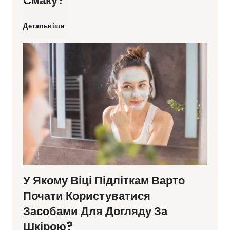
Смаку?
т
н
Ч
Детальніше
ь
а
о
д
п
м
л
и
у
я
л
в
з
о
і
д
в
У Якому Віці Підліткам Варто
д
о
и
Почати Користуватися
б
Засобами Для Догляду За
р
х
Шкірою?