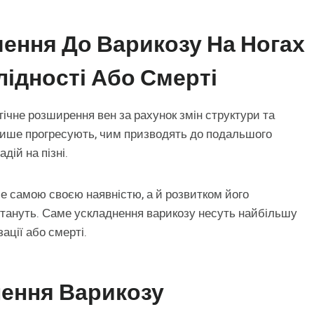
ення До Варикозу На Ногах
ідності Або Смерті
ічне розширення вен за рахунок змін структури та
я лише прогресують, чим призводять до подальшого
дій на пізні.
е самою своєю наявністю, а й розвитком його
астануть. Саме ускладнення варикозу несуть найбільшу
ації або смерті.
нення Варикозу