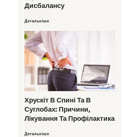
Дисбалансу
С
Детальніше
и
м
п
т
о
Хрускіт В Спині Та В
Суглобах: Причини,
м
Лікування Та Профілактика
и
Х
Детальніше