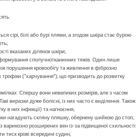
сять:
ься сірі, білі або бурі плями, а згодом шкіра стає бурою
ють;
ості вказаних ділянок шкіри;
– формування сполучнотканинних тяжів. Один лише
нок порушення кровообігу та живлення в фіброзно
 трофіки (“харчування”), що призводить до розвитку
мілках. Спершу вони невеликих розмірів, але з часом
акі виразки дуже болісні, із них часто є виділення. Також
ку в них інфекції) та нагноєння;
лки нагадують скляну пляшку, обернену шийкою до стоп;
з варикозно розширених вен із-за підвищеної схильності
и тиск крові всередині судин;