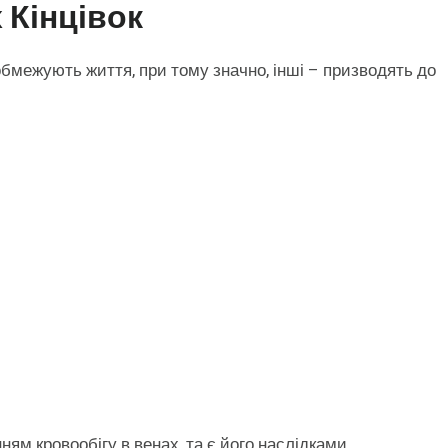
 Кінцівок
обмежують життя, при тому значно, інші – призводять до
ям кровообігу в венах, та є його наслідками.