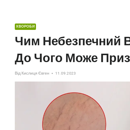
ХВОРОБИ
Чим Небезпечний В
До Чого Може При
Від
Кислиця Євген
11.09.2023