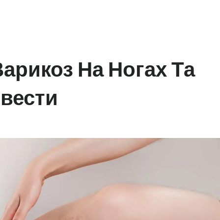
арикоз На Ногах Та
звести