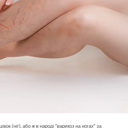
ок (ніг), або ж в народі “варикоз на ногах” за