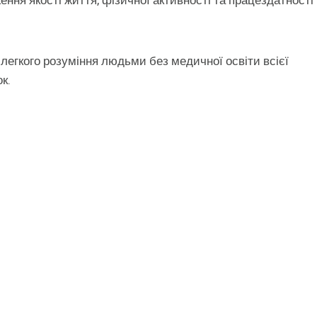
ження якості життя, фізичної активності та працездатності
егкого розуміння людьми без медичної освіти всієї
к.