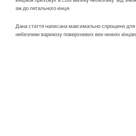
кінцівок приховує в собі велику небезпеку: від зни
аж до летального кінця.
Дана стаття написана максимально спрощено для л
небезпеки варикозу поверхневих вен нижніх кінціво