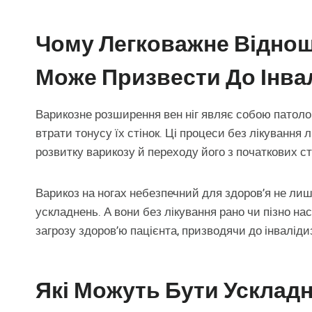
Чому Легковажне Віднош
Може Призвести До Інвал
Варикозне розширення вен ніг являє собою патолог
втрати тонусу їх стінок. Ці процеси без лікуванн
розвитку варикозу й переходу його з початкових ста
Варикоз на ногах небезпечний для здоров’я не лиш
ускладнень. А вони без лікування рано чи пізно н
загрозу здоров’ю пацієнта, призводячи до інвалідиз
Які Можуть Бути Усклад