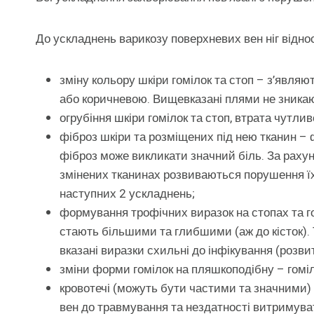
До ускладнень варикозу поверхневих вен ніг відно
зміну кольору шкіри гомілок та стоп – з’являют
або коричневою. Вищевказані плями не зника
огрубіння шкіри гомілок та стоп, втрата чутлив
фіброз шкіри та розміщених під нею тканин 
фіброз може викликати значний біль. За раху
змінених тканинах розвиваються порушення їх
наступних 2 ускладнень;
формування трофічних виразок на стопах та го
стають більшими та глибшими (аж до кісток). Т
вказані виразки схильні до інфікування (розвит
зміни форми гомілок на пляшкоподібну – гомі
кровотечі (можуть бути частими та значними) 
вен до травмування та нездатності витримуват