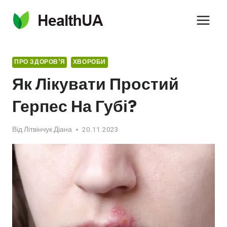
Перейти
до
вмісту
ПРО ЗДОРОВ'Я
ХВОРОБИ
Як Лікувати Простий
Герпес На Губі?
Від
Літвінчук Діана
20.11.2023