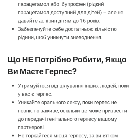
парацетамол або ібупрофен (рідкий
парацетамол доступний для дітей) – але не
давайте аспірин дітям до 16 років.
Забезпечуйте себе достатньою кількістю
рідини, щоб уникнути зневоднення.
Що НЕ Потрібно Робити, Якщо
Ви Маєте Герпес?
Утримуйтеся від цілування інших людей, поки
у вас є герпес.
Уникайте орального сексу, поки герпес не
повністю заживе, оскільки це може призвести
до передачі генітального герпесу вашому
партнерові.
Не торкайтеся місця герпесу, за винятком