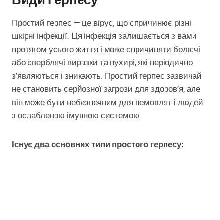
Види Герпесу
Простий герпес — це вірус, що спричинює різні
шкірні інфекції. Ця інфекція залишається з вами
протягом усього життя і може спричиняти болючі
або сверблячі виразки та пухирі, які періодично
з’являються і зникають. Простий герпес зазвичай
не становить серйозної загрози для здоров’я, але
він може бути небезпечним для немовлят і людей
з ослабленою імунною системою.
Існує два основних типи простого герпесу: