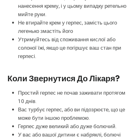
нанесення крему, і у цьому випадку ретельно
мийте руки.
Не втирайте крем у герпес, замість цього
легенько змастіть його
Утримуйтесь від споживання кислої або
солоної їжі, якщо це погіршує ваш стан при
герпесі.
Коли Звернутися До Лікаря?
Простий герпес не почав заживати протягом
10 днів.
Вас турбує герпес, або ви підозрюєте, що це
може бути іншою проблемою.
Герпес дуже великий або дуже болючий.
У вас або вашої дитини є набряклі, болючі