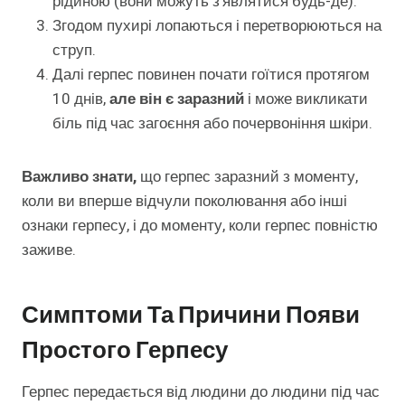
рідиною (вони можуть з’являтися будь-де).
Згодом пухирі лопаються і перетворюються на
струп.
Далі герпес повинен почати гоїтися протягом
10 днів,
але він є заразний
і може викликати
біль під час загоєння або почервоніння шкіри.
Важливо знати,
що герпес заразний з моменту,
коли ви вперше відчули поколювання або інші
ознаки герпесу, і до моменту, коли герпес повністю
заживе.
Симптоми Та Причини Появи
Простого Герпесу
Герпес передається від людини до людини під час