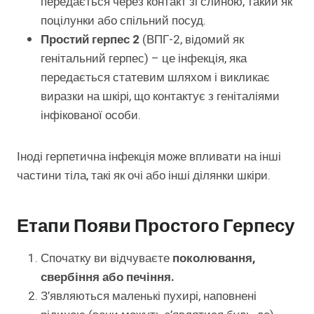
передається через контакт зі слиною, такий як
поцілунки або спільний посуд.
Простий герпес 2
(ВПГ-2, відомий як
генітальний герпес) – це інфекція, яка
передається статевим шляхом і викликає
виразки на шкірі, що контактує з геніталіями
інфікованої особи.
Іноді герпетична інфекція може впливати на інші
частини тіла, такі як очі або інші ділянки шкіри.
Етапи Появи Простого Герпесу
Спочатку ви відчуваєте
поколювання,
свербіння або печіння.
З’являються маленькі пухирі, наповнені