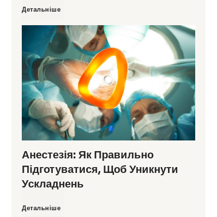
С
Детальніше
и
н
є
с
в
Анестезія: Як Правильно
і
Підготуватися, Щоб Уникнути
т
Ускладнень
л
А
Детальніше