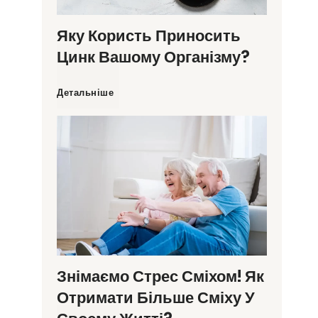
м
б
ц
Яку Користь Приносить
Цинк Вашому Організму?
а
у
е
Я
Детальніше
г
т
в
к
н
и
о
у
і
с
г
к
й
я
о
о
к
ц
д
р
р
Знімаємо Стрес Сміхом! Як
е
и
Отримати Більше Сміху У
и
а
л
с