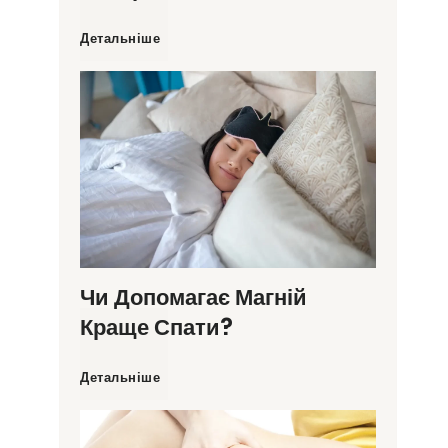
Щ
Детальніше
о
т
а
к
е
Чи Допомагає Магній
Краще Спати?
г
Ч
Детальніше
р
и
и