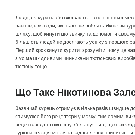
Люди, які курять або вживають тютюн іншими мет
раніше, ніж люди, які цього не роблять.Якщо ви ку
шляху, щоб кинути цю звичку та допомогти своєму 
більшість людей не досягають успіху з першого ра
Перший крок кинути курити: зрозуміти, чому це в
з усіма шкідливими чинниками тютюнових виробів 
тютюну тощо.
Що Таке Нікотинова Зал
Зазвичай курець отримує в кілька разів швидше до
стимулює його рецептори у мозку, тим самим, вик
рецепторів для нікотину збільшується, що призводи
куріння реакція мозку на задоволення припиняєтьс