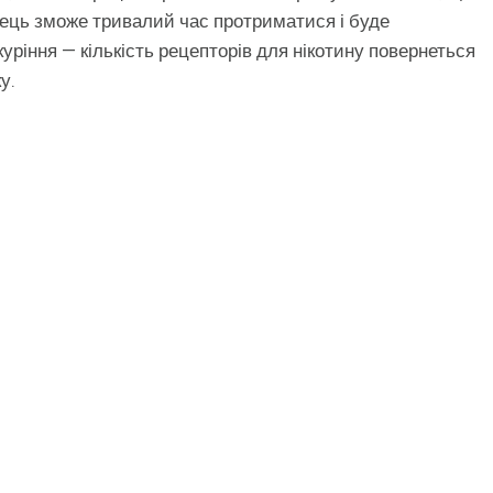
рець зможе тривалий час протриматися і буде
ріння — кількість рецепторів для нікотину повернеться
у.