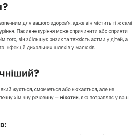
я?
зпечним для вашого здоров’я, адже він містить ті ж самі
 куріння. Пасивне куріння може спричинити або сприяти
м того, він збільшує ризик та тяжкість астми у дітей, а
а інфекцій дихальних шляхів у малюків.
чніший?
який жується, смокчеться або нюхається, але не
зпечну хімічну речовину —
нікотин
, яка потрапляє у ваш
в: