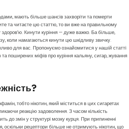
одами, мають більше шансів захворіти та померти
рите та читаєте цю статтю, то ви вже на правильному
здоров’ю. Кинути куріння — дуже важко. Ба більше,
зу, коли намагаються кинути цю шкідливу звичку.
ажливо для вас. Пропонуємо ознайомитися у нашій статті
та поширених міфів про куріння кальяну, сигар, жування
ежність?
фамін, тобто нікотин, який міститься в цих сигаретах
ликаючи реакцію задоволення. З часом кількість
ть до змін у структурі мозку курця. При припиненні
я, оскільки рецептори більше не отримують нікотин, що