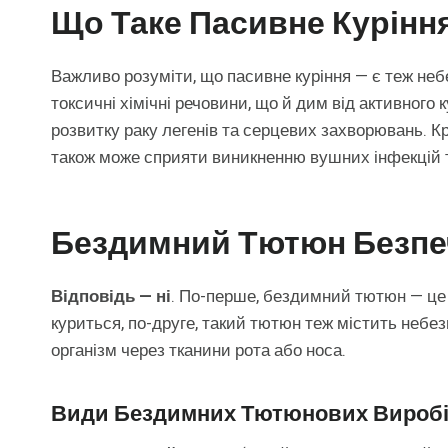
Що Таке Пасивне Курінн
Важливо розуміти, що пасивне куріння — є теж небе
токсичні хімічні речовини, що й дим від активного
розвитку раку легенів та серцевих захворювань. Крі
також може сприяти виникненню вушних інфекцій т
Бездимний Тютюн Безпе
Відповідь — ні
. По-перше, бездимний тютюн — це 
куриться, по-друге, такий тютюн теж містить небе
організм через тканини рота або носа.
Види Бездимних Тютюнових Виробі