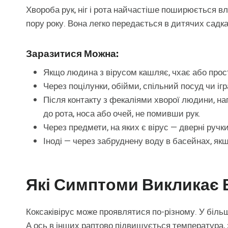
Хвороба рук, ніг і рота найчастіше поширюється вл
пору року. Вона легко передається в дитячих садках
Заразитися Можна:
Якщо людина з вірусом кашляє, чхає або прос
Через поцілунки, обійми, спільний посуд чи іг
Після контакту з фекаліями хворої людини, нап
до рота, носа або очей, не помивши рук.
Через предмети, на яких є вірус — дверні ручки
Іноді — через забруднену воду в басейнах, якщ
Які Симптоми Викликає В
Коксаківірус може проявлятися по-різному. У більш
А ось в інших раптово підвищується температура, з’