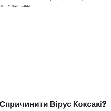
ів і минає сама.
Спричинити Вірус Коксакі?