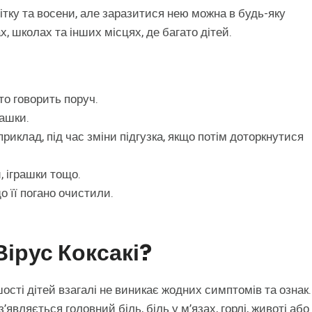
ітку та восени, але заразитися нею можна в будь-яку
, школах та інших місцях, де багато дітей.
то говорить поруч.
рашки.
риклад, під час зміни підгузка, якщо потім доторкнутися
, іграшки тощо.
о її погано очистили.
ірус Коксакі?
ості дітей взагалі не виникає жодних симптомів та ознак.
являється головний біль, біль у м’язах, горлі, животі або