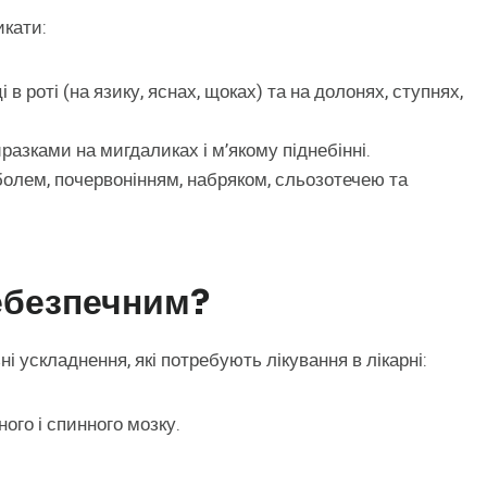
икати:
і в роті (на язику, яснах, щоках) та на долонях, ступнях,
разками на мигдаликах і м’якому піднебінні.
 болем, почервонінням, набряком, сльозотечею та
ебезпечним?
ні ускладнення, які потребують лікування в лікарні:
ого і спинного мозку.