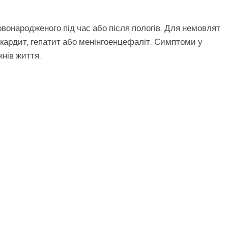
овонародженого під час або після пологів. Для немовлят
кардит, гепатит або менінгоенцефаліт. Симптоми у
нів життя.