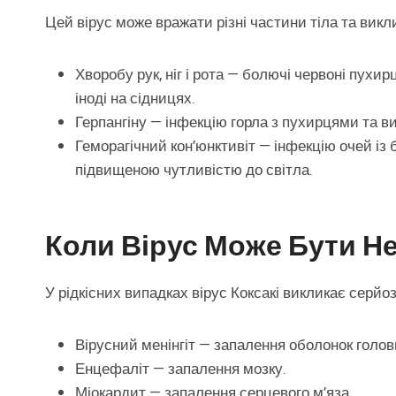
Цей вірус може вражати різні частини тіла та викл
Хворобу рук, ніг і рота — болючі червоні пухирц
іноді на сідницях.
Герпангіну — інфекцію горла з пухирцями та ви
Геморагічний кон’юнктивіт — інфекцію очей із
підвищеною чутливістю до світла.
Коли Вірус Може Бути Н
У рідкісних випадках вірус Коксакі викликає серйоз
Вірусний менінгіт — запалення оболонок головн
Енцефаліт — запалення мозку.
Міокардит — запалення серцевого м’яза.