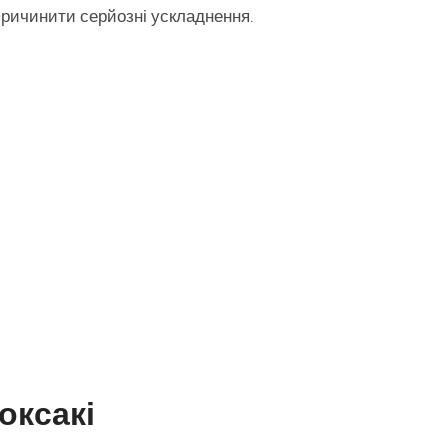
причинити серйозні ускладнення.
оксакі