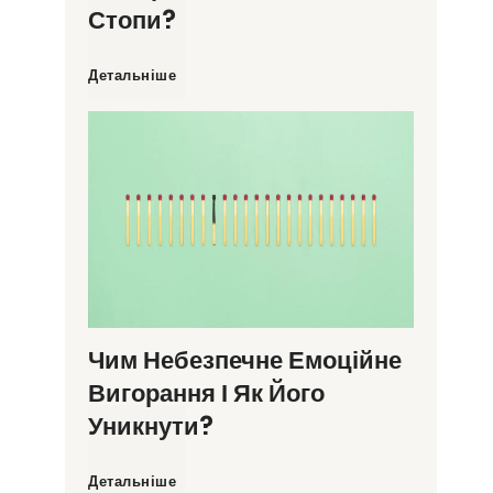
Стопи?
Я
Детальніше
к
н
е
в
т
Чим Небезпечне Емоційне
Вигорання І Як Його
р
Уникнути?
а
Ч
Детальніше