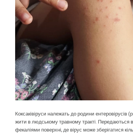
Коксаківіруси належать до родини ентеровірусів (р
жити в людському травному тракті. Передаються в
фекаліями поверхні, де вірус може зберігатися кіль