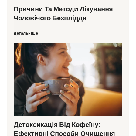
Причини Та Методи Лікування
Чоловічого Безпліддя
П
Детальніше
р
и
ч
и
н
Детоксикація Від Кофеїну:
и
Ефективні Способи Очищення