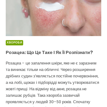
ХВОРОБИ
Розацеа: Що Це Таке І Як Її Розпізнати?
Розацеа – це запалення шкіри, яке не є заразним
та виникає тільки на обличчі. Через розширення
дрібних судин з’являється постійне почервоніння,
а на лобі, щоках і підборідді можуть утворюватися
жовті прищі. На відміну від акне, розацеа не
залишає рубців. Така хвороба зазвичай
проявляється у людей 30–50 років. Спочатку