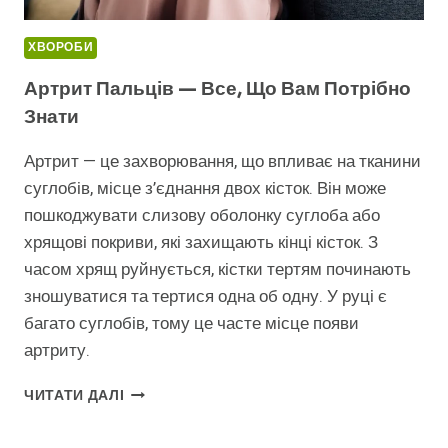
ХВОРОБИ
Артрит Пальців — Все, Що Вам Потрібно
Знати
Артрит — це захворювання, що впливає на тканини
суглобів, місце з’єднання двох кісток. Він може
пошкоджувати слизову оболонку суглоба або
хрящові покриви, які захищають кінці кісток. З
часом хрящ руйнується, кістки тертям починають
зношуватися та тертися одна об одну. У руці є
багато суглобів, тому це часте місце появи
артриту.
АРТРИТ
ЧИТАТИ ДАЛІ
ПАЛЬЦІВ
—