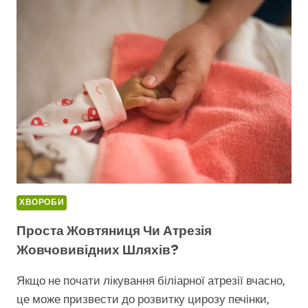
ВСЕ,
ЩО
ВАМ
ПОТРІБНО
ЗНАТИ
ХВОРОБИ
Проста Жовтяниця Чи Атрезія
Жовчовивідних Шляхів?
Якщо не почати лікування біліарної атрезії вчасно,
це може призвести до розвитку цирозу печінки,