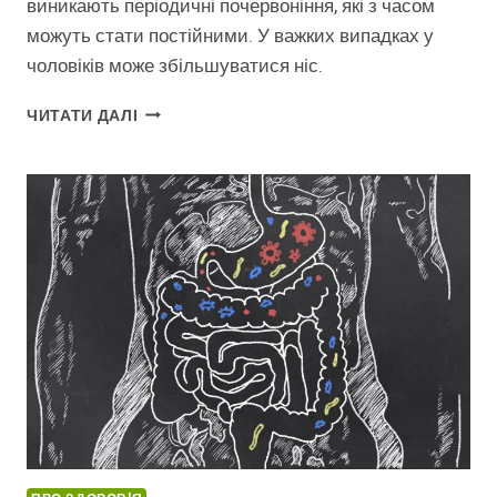
виникають періодичні почервоніння, які з часом
можуть стати постійними. У важких випадках у
чоловіків може збільшуватися ніс.
РОЗАЦЕА:
ЧИТАТИ ДАЛІ
ЩО
ЦЕ
ТАКЕ
І
ЯК
ЇЇ
РОЗПІЗНАТИ?