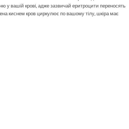
сню у вашій крові, адже зазвичай еритроцити переносять
ичена киснем кров циркулює по вашому тілу, шкіра має