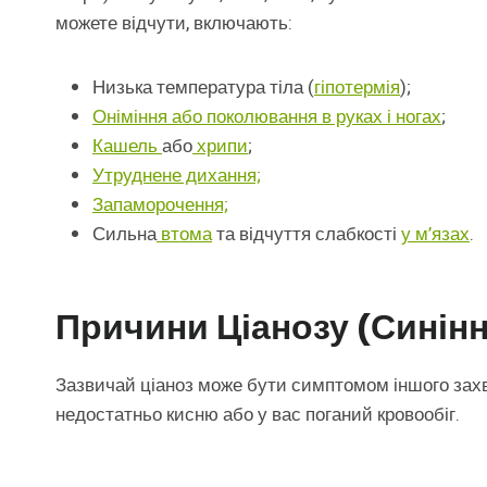
можете відчути, включають:
Низька температура тіла (
гіпотермія
);
Оніміння або поколювання в руках і ногах
;
Кашель
або
хрипи
;
Утруднене дихання;
Запаморочення;
Сильна
втома
та відчуття слабкості
у м’язах
.
Причини Ціанозу (синінн
Зазвичай ціаноз може бути симптомом іншого захв
недостатньо кисню або у вас поганий кровообіг.