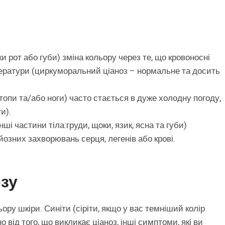
ки рот або губи) зміна кольору через те, що кровоносні
ператури (циркуморальний ціаноз – нормальне та досить
топи та/або ноги) часто стається в дуже холодну погоду,
и).
інші частини тіла:груди, щоки, язик, ясна та губи)
озних захворювань серця, легенів або крові.
зу
ру шкіри. Синіти (сіріти, якщо у вас темніший колір
но від того, що викликає ціаноз, інші симптоми, які ви