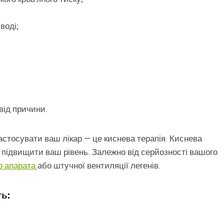
воді;
від причини.
астосувати ваш лікар — це киснева терапія. Киснева
 підвищити ваш рівень. Залежно від серйозності вашого
о апарата
або штучної вентиляції легенів.
ь: