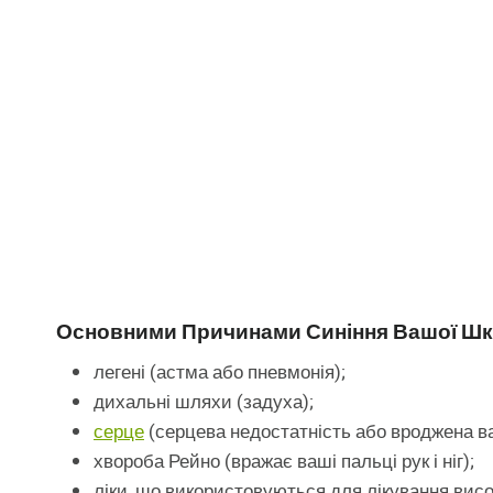
Основними Причинами Синіння Вашої Шк
легені (астма або пневмонія);
дихальні шляхи (задуха);
серце
(серцева недостатність або вроджена ва
хвороба Рейно (вражає ваші пальці рук і ніг);
ліки, що використовуються для лікування висок