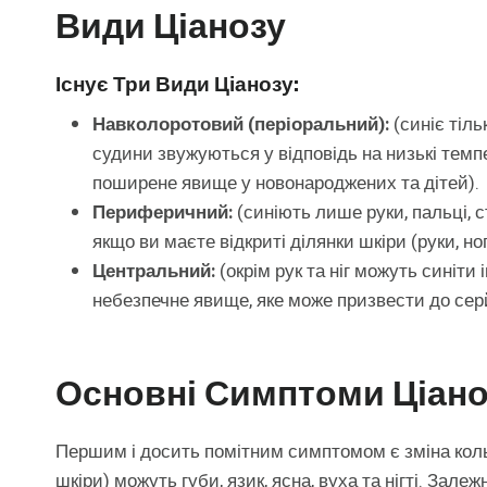
Види Ціанозу
Існує Три Види Ціанозу:
Навколоротовий (періоральний):
(синіє тіль
судини звужуються у відповідь на низькі тем
поширене явище у новонароджених та дітей).
Периферичний:
(синіють лише руки, пальці, с
якщо ви маєте відкриті ділянки шкіри (руки, ног
Центральний:
(окрім рук та ніг можуть синіти 
небезпечне явище, яке може призвести до серй
Основні Симптоми Ціано
Першим і досить помітним симптомом є зміна кольо
шкіри) можуть губи, язик, ясна, вуха та нігті. Залеж