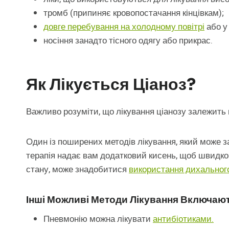
тромб (припиняє кровопостачання кінцівкам);
довге перебування на холодному повітрі
або у 
носіння занадто тісного одягу або прикрас.
Як Лікується Ціаноз?
Важливо розуміти, що лікування ціанозу залежить 
Один із поширених методів лікування, який може з
терапія надає вам додатковий кисень, щоб швидко
стану, може знадобитися
використання дихальног
Інші Можливі Методи Лікування Включают
Пневмонію можна лікувати
антибіотиками.