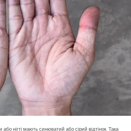
и або нігті мають синюватий або сірий відтінок. Така