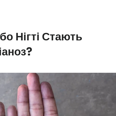
бо Нігті Стають
іаноз?