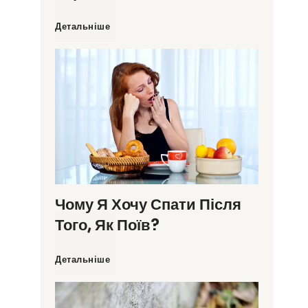
П
Детальніше
и
т
т
я
в
Чому Я Хочу Спати Після
Того, Як Поїв?
о
Ч
Детальніше
д
о
и