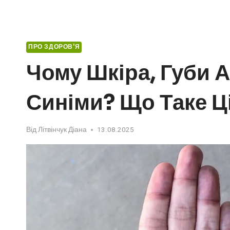
ПРО ЗДОРОВ'Я
Чому Шкіра, Губи А
Синіми? Що Таке Ц
Від
Літвінчук Діана
13.08.2025