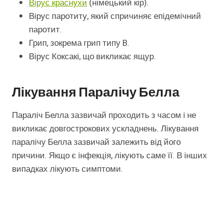
Вірус краснухи
(німецький кір).
Вірус паротиту, який спричиняє епідемічний
паротит.
Грип, зокрема грип типу B.
Вірус Коксакі, що викликає ящур.
Лікування Паралічу Белла
Параліч Белла зазвичай проходить з часом і не
викликає довгострокових ускладнень. Лікування
паралічу Белла зазвичай залежить від його
причини. Якщо є інфекція, лікують саме її. В інших
випадках лікують симптоми.