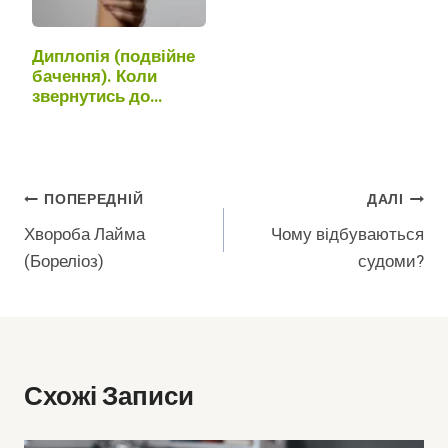
Диплопія (подвійне
бачення). Коли
звернутись до
лікаря?
Навігація
ПОПЕРЕДНІЙ
ДАЛІ
Хвороба Лайма
Чому відбуваються
Записів
(Бореліоз)
судоми?
Схожі Записи