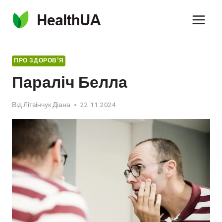
Перейти
до
вмісту
ПРО ЗДОРОВ'Я
Параліч Белла
Від
Літвінчук Діана
22.11.2024