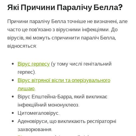
Які Причини Паралічу Белла?
Причини паралічу Белла точніше не визначені, але
часто це пов’язано з вірусними інфекціями. До
вірусів, які можуть спричинити параліч Белла,
відносяться:
Вірус герпесу
(у тому числі генітальний
герпес).
Вірус вітряної віспи та оперізувального
лишаю
.
Вірус Епштейна-Барра, який викликає
інфекційний мононуклеоз.
Цитомегаловірус.
Аденовіруси, що викликають респіраторні
захворювання.