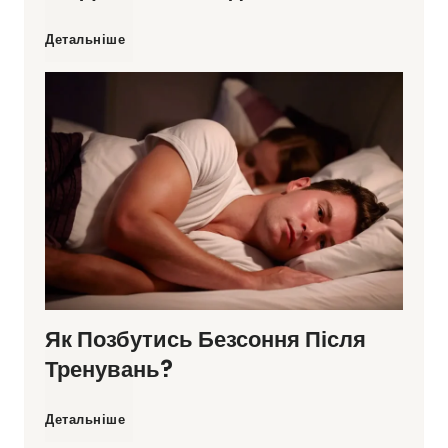
О
Детальніше
з
н
а
к
и
Як Позбутись Безсоння Після
з
Тренувань?
н
Я
Детальніше
е