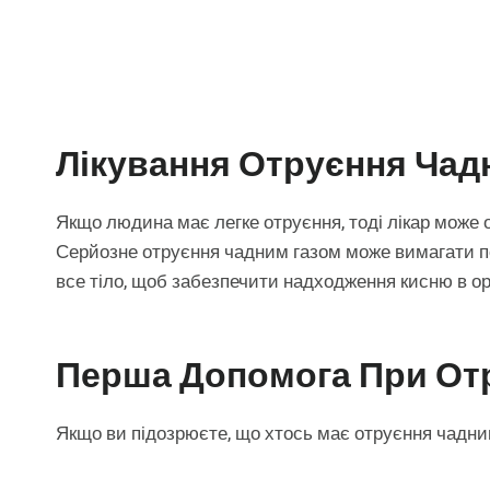
Лікування Отруєння Чад
Якщо людина має легке отруєння, тоді лікар може 
Серйозне отруєння чадним газом може вимагати п
все тіло, щоб забезпечити надходження кисню в ор
Перша Допомога При От
Якщо ви підозрюєте, що хтось має отруєння чадни