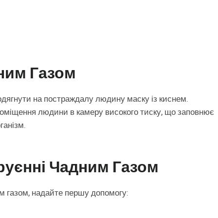
ним Газом
одягнути на постраждалу людину маску із киснем.
оміщення людини в камеру високого тиску, що заповнює
ганізм.
руєнні Чадним Газом
м газом, надайте першу допомогу: