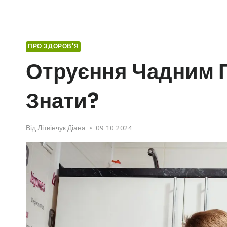
ПРО ЗДОРОВ'Я
Отруєння Чадним Г
Знати?
Від
Літвінчук Діана
09.10.2024