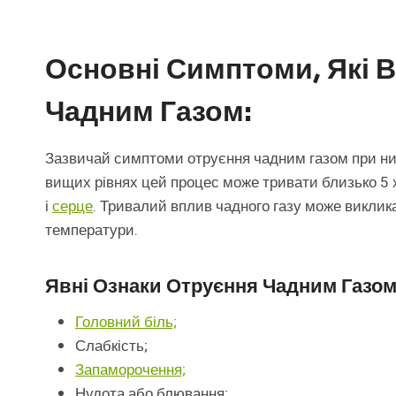
Основні Симптоми, Які 
Чадним Газом:
Зазвичай симптоми отруєння чадним газом при низ
вищих рівнях цей процес може тривати близько 5
і
серце
. Тривалий вплив чадного газу може виклика
температури.
Явні Ознаки Отруєння Чадним Газо
Головний біль;
Слабкість;
Запаморочення;
Нудота або блювання;