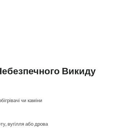
Небезпечного Викиду
бігрівачі чи каміни
фту, вугілля або дрова