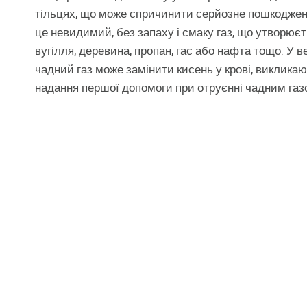
тільцях, що може спричинити серйозне пошкодженн
це невидимий, без запаху і смаку газ, що утворюєть
вугілля, деревина, пропан, гас або нафта тощо. У 
чадний газ може замінити кисень у крові, виклика
надання першої допомоги при отруєнні чадним газ