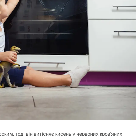
соким, тоді він витісняє кисень у червоних кров’яних