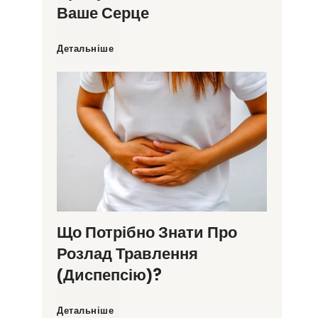
Ваше Серце
С
Детальніше
м
а
к
з
д
Що Потрібно Знати Про
Розлад Травлення
о
(диспепсію)?
р
Щ
Детальніше