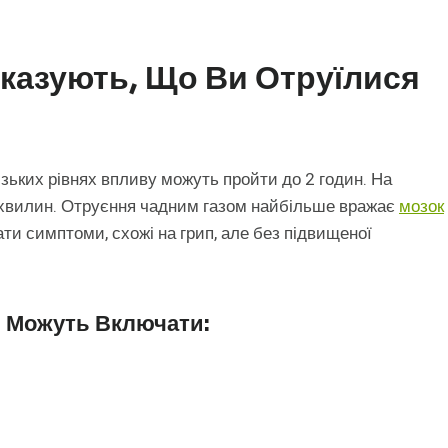
Вказують, Що Ви Отруїлися
ьких рівнях впливу можуть пройти до 2 годин. На
 хвилин. Отруєння чадним газом найбільше вражає
мозок
ти симптоми, схожі на грип, але без підвищеної
м Можуть Включати: