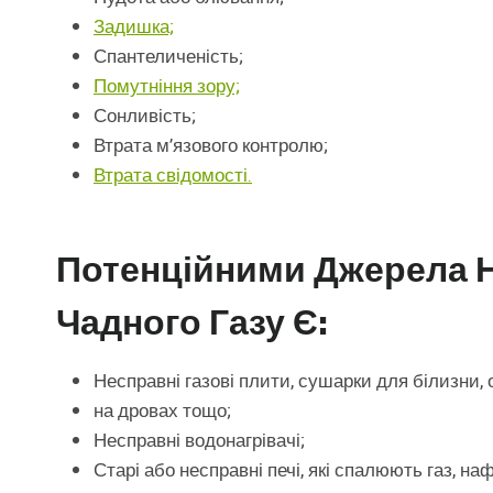
Задишка;
Спантеличеність;
Помутніння зору;
Сонливість;
Втрата м’язового контролю;
Втрата свідомості.
Потенційними Джерела 
Чадного Газу Є:
Несправні газові плити, сушарки для білизни, о
на дровах тощо;
Несправні водонагрівачі;
Старі або несправні печі, які спалюють газ, на