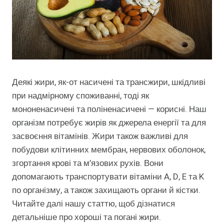
Деякі жири, як-от насичені та трансжири, шкідливі
при надмірному споживанні, тоді як
мононенасичені та поліненасичені — корисні. Наш
організм потребує жирів як джерела енергії та для
засвоєння вітамінів. Жири також важливі для
побудови клітинних мембран, нервових оболонок,
згортання крові та м’язових рухів. Вони
допомагають транспортувати вітаміни A, D, E та K
по організму, а також захищають органи й кістки.
Читайте далі нашу статтю, щоб дізнатися
детальніше про хороші та погані жири.