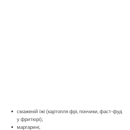
смаженій їжі (картопля фрі, пончики, фаст-фуд
у фритюрі);
маргарині;