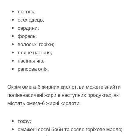
лосось;
оселедець;
сардини;
форель;
волоські горіхи;
лляне насіння;
насіння чіа;
рапсова олія.
Окрім омега-3 жирних кислот, ви можете знайти
поліненасичені жири в наступних продуктах, які
містять омега-6 жирні кислоти:
тофу;
смажені соєві боби та соєве горіхове масло;