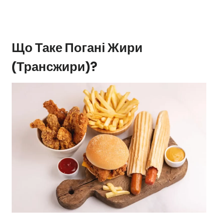
Що Таке Погані Жири
(трансжири)?