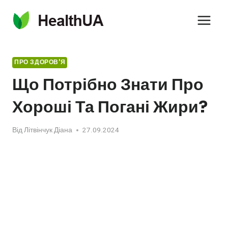
Перейти
до
вмісту
ПРО ЗДОРОВ'Я
Що Потрібно Знати Про
Хороші Та Погані Жири?
Від
Літвінчук Діана
27.09.2024