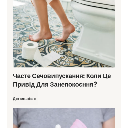
0
п
р
о
с
Часте Сечовипускання: Коли Це
т
Привід Для Занепокоєння?
и
Ч
Детальніше
х
а
с
с