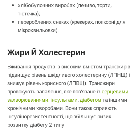
хлібобулочних виробах (печиво, торти,
тістечка);
перероблених снеках (крекерах, попкорні для
мікрохвильовки).
Жири Й Холестерин
Вживання продуктів із високим вмістом трансжирів
підвищує рівень шкідливого холестерину (ЛПНЩ) і
знижує рівень корисного (ЛПВЩ). Трансжири
провокують запалення, яке пов’язане із
серцевими
захворюваннями
,
інсультами
,
діабетом
та іншими
хронічними хворобами. Вони також сприяють
інсулінорезистентності, що збільшує ризик
розвитку діабету 2 типу.