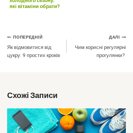
холодного сезону:
які вітаміни обрати?
Навігація
ПОПЕРЕДНІЙ
ДАЛІ
Як відмовитися від
Чим корисні регулярні
Записів
цукру: 9 простих кроків
прогулянки?
Схожі Записи