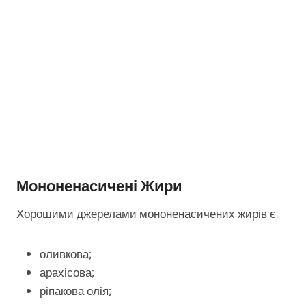
Мононенасичені Жири
Хорошими джерелами мононенасичених жирів є:
оливкова;
арахісова;
ріпакова олія;