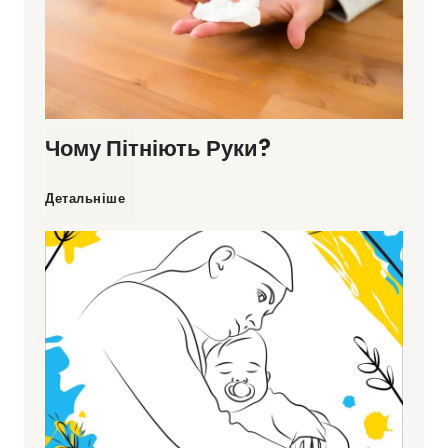
Чому Пітніють Руки?
Ч
Детальніше
о
м
у
п
і