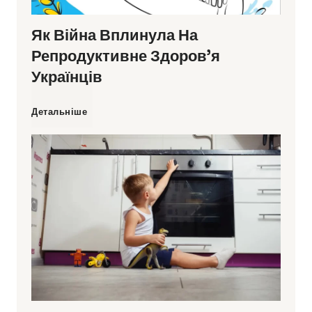
Як Війна Вплинула На
т
Репродуктивне Здоров’я
н
Українців
і
Я
Детальніше
ю
к
т
в
ь
і
р
й
у
н