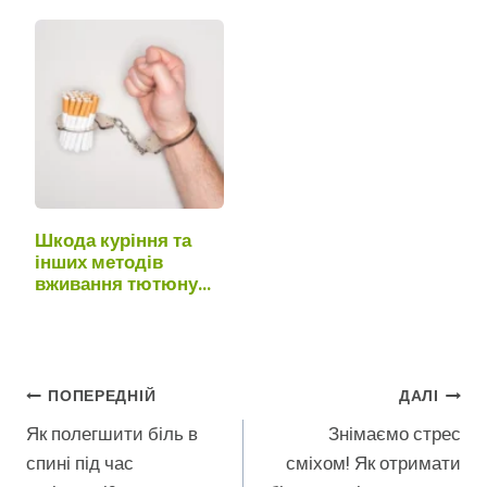
Шкода куріння та
інших методів
вживання тютюну
для…
Навігація
ПОПЕРЕДНІЙ
ДАЛІ
Як полегшити біль в
Знімаємо стрес
Записів
спині під час
сміхом! Як отримати