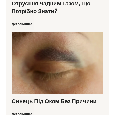
к
Отруєння Чадним Газом, Що
а
Потрібно Знати?
и
в
О
Детальніше
?
п
т
л
р
и
у
н
є
у
н
л
Синець Під Оком Без Причини
н
а
я
С
Детальніше