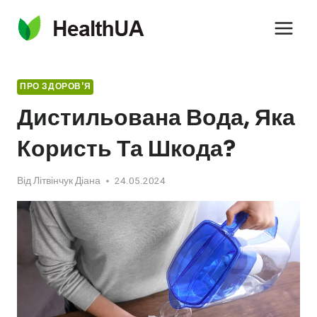
Перейти
до
вмісту
ПРО ЗДОРОВ'Я
Дистильована Вода, Яка
Користь Та Шкода?
Від
Літвінчук Діана
24.05.2024