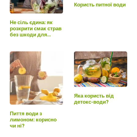
Користь питної води
Не сіль єдина: як
розкрити смак страв
без шкоди для
здоров'я
Яка користь від
детокс-води?
Пиття води з
лимоном: корисно
чи ні?