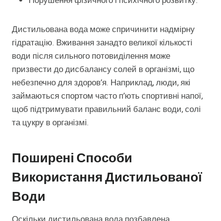
Порушення фізичного і психічного розвитку.
Дистильована вода може спричинити надмірну
гідратацію. Вживання занадто великої кількості
води після сильного потовиділення може
призвести до дисбалансу солей в організмі, що
небезпечно для здоров’я. Наприклад, люди, які
займаються спортом часто п’ють спортивні напої,
щоб підтримувати правильний баланс води, солі
та цукру в організмі.
Поширені Способи
Використання Дистильованої
Води
Оскільки дистильована вода позбавлена