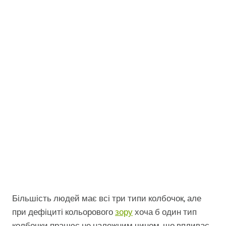
Більшість людей має всі три типи колбочок, але
при дефіциті кольорового
зору
хоча б один тип
колбочки працює не належним чином, що впливає