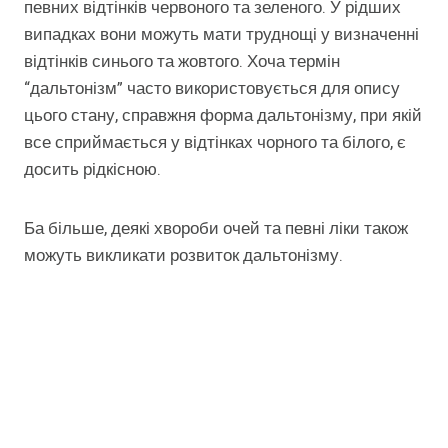
певних відтінків червоного та зеленого. У рідших
випадках вони можуть мати труднощі у визначенні
відтінків синього та жовтого. Хоча термін
“дальтонізм” часто використовується для опису
цього стану, справжня форма дальтонізму, при якій
все сприймається у відтінках чорного та білого, є
досить рідкісною.
Ба більше, деякі хвороби очей та певні ліки також
можуть викликати розвиток дальтонізму.