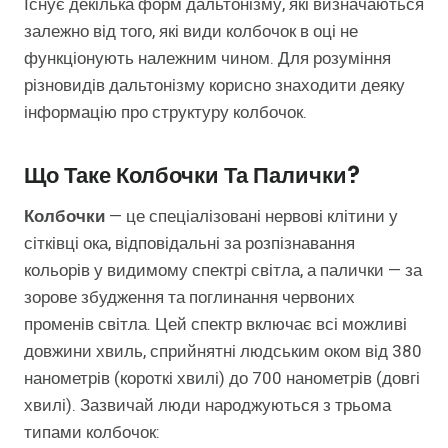
Існує декілька форм дальтонізму, які визначаються
залежно від того, які види колбочок в оці не
функціонують належним чином. Для розуміння
різновидів дальтонізму корисно знаходити деяку
інформацію про структуру колбочок.
Що Таке Колбочки Та Палички?
Колбочки
— це спеціалізовані нервові клітини у
сітківці ока, відповідальні за розпізнавання
кольорів у видимому спектрі світла, а палички — за
зорове збудження та поглинання червоних
променів світла. Цей спектр включає всі можливі
довжини хвиль, сприйнятні людським оком від 380
нанометрів (короткі хвилі) до 700 нанометрів (довгі
хвилі). Зазвичай люди народжуються з трьома
типами колбочок: