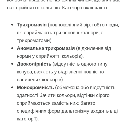
на сприйняття кольорів. Категорії включають:
Трихромазія
(повноколірний зір, тобто люди,
які сприймають три основні кольори, є
трихроматами).
Аномальна трихромазія
(відхилення від
норми у сприйнятті кольорів).
Двоколірність
(відсутність одного типу
конуса, важкість у відрізненні повністю
насичених кольорів).
Монохромність
(обмежена або відсутність
здатності бачити кольори, відтінки сірого
сприймаються замість них; багато
специфічних форм дальтонізму входять в ці
категорії).