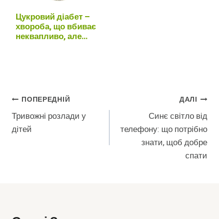
Цукровий діабет –
хвороба, що вбиває
неквапливо, але
напевно
Навігація
ПОПЕРЕДНІЙ
ДАЛІ
Тривожні розлади у
Синє світло від
Записів
дітей
телефону: що потрібно
знати, щоб добре
спати