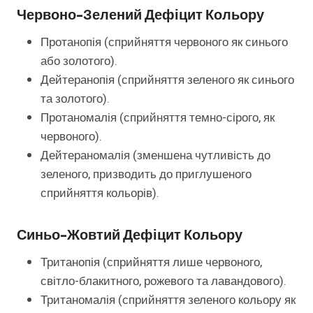
Червоно-Зелений Дефіцит Кольору
Протанопія (сприйняття червоного як синього
або золотого).
Дейтеранопія (сприйняття зеленого як синього
та золотого).
Протаномалія (сприйняття темно-сірого, як
червоного).
Дейтераномалія (зменшена чутливість до
зеленого, призводить до приглушеного
сприйняття кольорів).
Синьо-Жовтий Дефіцит Кольору
Тританопія (сприйняття лише червоного,
світло-блакитного, рожевого та лавандового).
Тританомалія (сприйняття зеленого кольору як