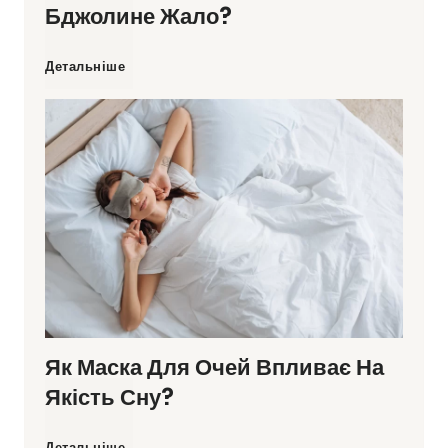
Бджолине Жало?
Я
Детальніше
к
о
б
е
р
Як Маска Для Очей Впливає На
е
Якість Сну?
ж
Я
Детальніше