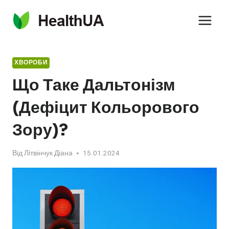
Перейти
до
вмісту
ХВОРОБИ
Що Таке Дальтонізм
(дефіцит Кольорового
Зору)?
Від
Літвінчук Діана
15.01.2024