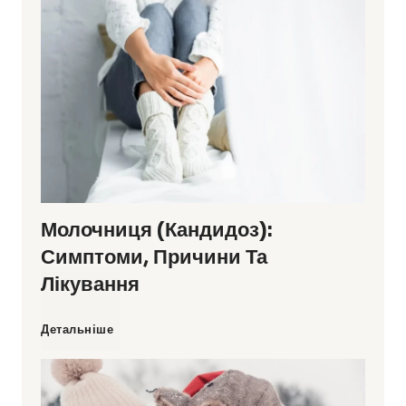
і
л
ь
у
н
Молочниця (кандидоз):
о
Симптоми, Причини Та
г
Лікування
а
М
Детальніше
х
о