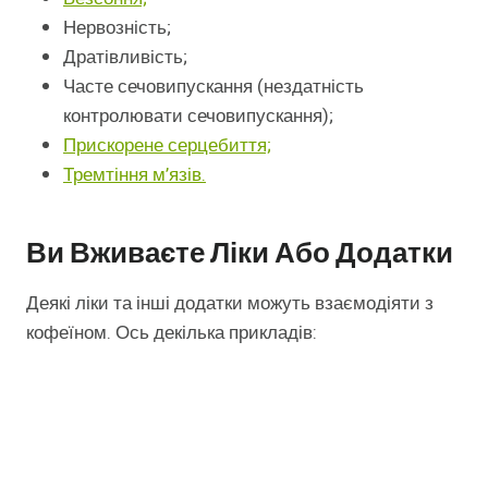
Нервозність;
Дратівливість;
Часте сечовипускання (нездатність
контролювати сечовипускання);
Прискорене серцебиття;
Тремтіння м’язів.
Ви Вживаєте Ліки Або Додатки
Деякі ліки та інші додатки можуть взаємодіяти з
кофеїном. Ось декілька прикладів: