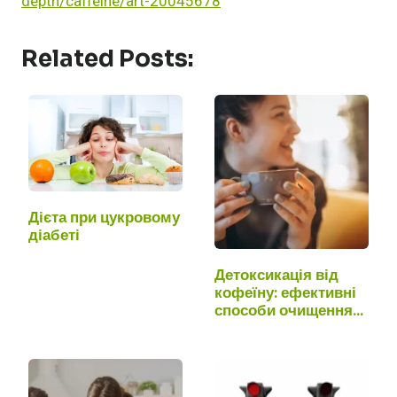
depth/caffeine/art-20045678
Related Posts:
Дієта при цукровому
діабеті
Детоксикація від
кофеїну: ефективні
способи очищення…