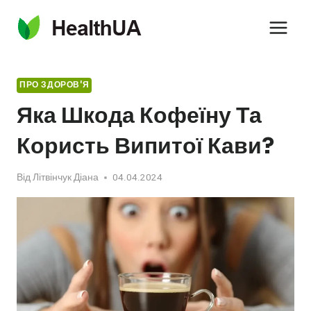
Перейти
до
вмісту
ПРО ЗДОРОВ'Я
Яка Шкода Кофеїну Та
Користь Випитої Кави?
Від
Літвінчук Діана
04.04.2024