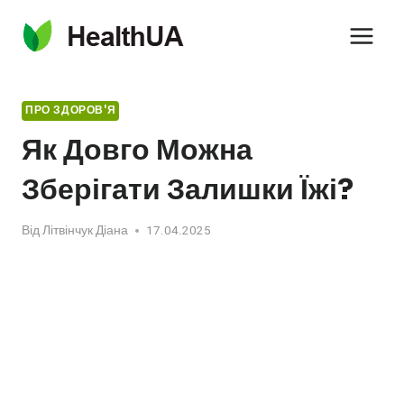
Перейти
до
вмісту
ПРО ЗДОРОВ'Я
Як Довго Можна
Зберігати Залишки Їжі?
Від
Літвінчук Діана
17.04.2025