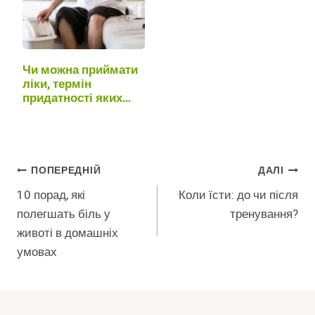
Чи можна приймати
ліки, термін
придатності яких
закінчився?
Навігація
ПОПЕРЕДНІЙ
ДАЛІ
10 порад, які
Коли їсти: до чи після
Записів
полегшать біль у
тренування?
животі в домашніх
умовах