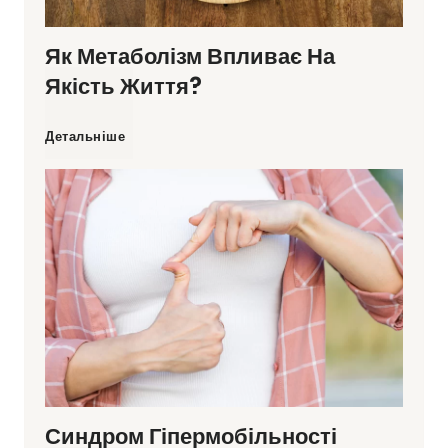
Як Метаболізм Впливає На
Якість Життя?
Я
Детальніше
к
м
е
т
а
Синдром Гіпермобільності
б