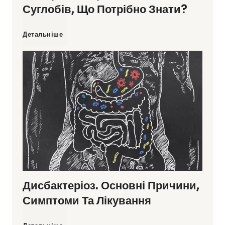
Суглобів, Що Потрібно Знати?
о
С
Детальніше
л
и
і
н
з
д
м
р
в
о
п
Дисбактеріоз. Основні Причини,
м
л
Симптоми Та Лікування
г
и