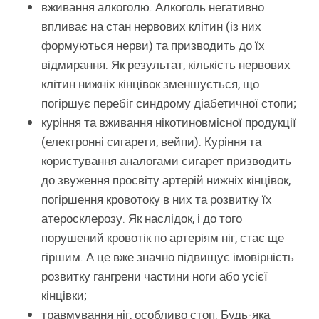
вживання алкоголю. Алкоголь негативно
впливає на стан нервових клітин (із них
формуються нерви) та призводить до їх
відмирання. Як результат, кількість нервових
клітин нижніх кінцівок зменшується, що
погіршує перебіг синдрому діабетичної стопи;
куріння та вживання нікотиновмісної продукції
(електронні сигарети, вейпи). Куріння та
користування аналогами сигарет призводить
до звуження просвіту артерій нижніх кінцівок,
погіршення кровотоку в них та розвитку їх
атеросклерозу. Як наслідок, і до того
порушений кровотік по артеріям ніг, стає ще
гіршим. А це вже значно підвищує імовірність
розвитку гангрени частини ноги або усієї
кінцівки;
травмування ніг, особливо стоп. Будь-яка