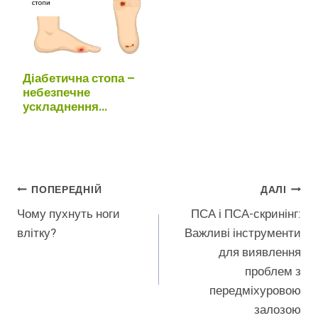
Діабетична стопа –
небезпечне
ускладнення
цукрового діабету
Навігація
ПОПЕРЕДНІЙ
ДАЛІ
Чому пухнуть ноги
ПСА і ПСА-скринінг:
Записів
влітку?
Важливі інструменти
для виявлення
проблем з
передміхуровою
залозою