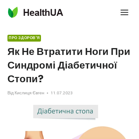
Перейти
до
вмісту
ПРО ЗДОРОВ'Я
Як Не Втратити Ноги При
Синдромі Діабетичної
Стопи?
Від
Кислиця Євген
11.07.2023