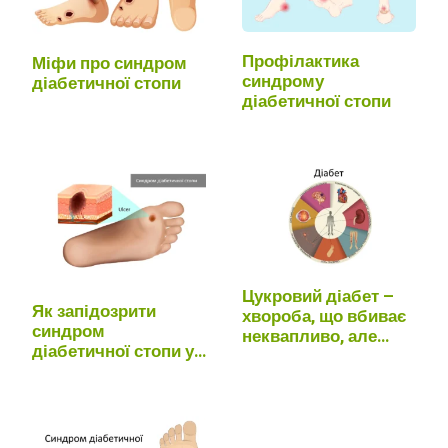
Профілактика
Міфи про синдром
синдрому
діабетичної стопи
діабетичної стопи
Цукровий діабет –
Як запідозрити
хвороба, що вбиває
синдром
неквапливо, але
діабетичної стопи у
напевно
молодому віці