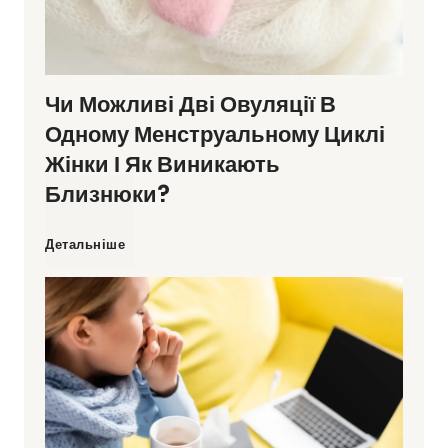
Чи Можливі Дві Овуляції В
Одному Менструальному Циклі
Жінки І Як Виникають
Близнюки?
Ч
Детальніше
и
м
о
ж