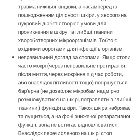
травма нижньої кінцівки, а насамперед із
пошкодженням цілісності шкіри, у хворого на
цукровий діабет створює умови для
проникнення в шкіру та глибші тканини
хвороботворних мікроорганізмів. Тобто є
вхідними воротами для інфекції в організм.
неправильний догляд за стопами. Якщо стопи
часто мокрі (через неправильне протирання
після миття, через мокріння під час роботи,
або внаслідок пітливості тощо) погіршується
бар’єрна (не дозволяє мікробам надмірно
розмножуватися на шкірі, потрапляти в глибші
тканини,) функція шкіри. Також шкіра набрякає
та лущиться, а на фоні зниженої репаративної
функції, вона не встигає відновлюватися.
Внаслідок перечисленого на шкірі стоп