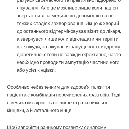
рахунок своєчасного та правильно підібраного
лікування. Але це можливо лише коли пацієнт
звертається за медичною допомогою на не
тяжких стадіях захворювання. Якщо ж хворий
до останнього відтерміновував візит до лікаря,
а звернувся лише коли відкладати чи терпіти
вже нікуди, то лікування запущеного синдрому
діабетичної стопи не завжди ефективне, часто
необхідно проводити ампутацію частини ноги
або усієї кінцівки.
Особливо небезпечним для здоров’я та життя
пацієнта є комбінація перечислених факторів. Тоді
є велика імовірність не лише втрати нижньої
кінцівки, а й летального кінця.
Щоб запобігти ранньому розвитку синдрому