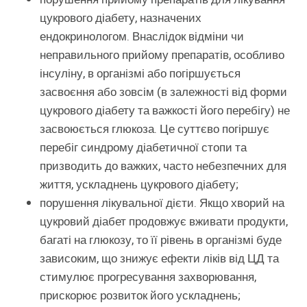
цукрового діабету, назначених
ендокринологом. Внаслідок відміни чи
неправильного прийому препаратів, особливо
інсуліну, в організмі або погіршується
засвоєння або зовсім (в залежності від форми
цукрового діабету та важкості його перебігу) не
засвоюється глюкоза. Це суттєво погіршує
перебіг синдрому діабетичної стопи та
призводить до важких, часто небезпечних для
життя, ускладнень цукрового діабету;
порушення лікувальної дієти. Якщо хворий на
цукровий діабет продовжує вживати продукти,
багаті на глюкозу, то її рівень в організмі буде
зависоким, що знижує ефекти ліків від ЦД та
стимулює прогресування захворювання,
прискорює розвиток його ускладнень;