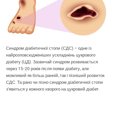
Синдром діабетичної стопи (СДС) – одне із
найрозповсюдженіших ускладнень цукрового
діабету (ЦД). Зазвичай синдром розвивається
через 15-20 років після появи діабету, але
можливий як більш ранній, так і пізніший розвиток
СДС. Та рано чи пізно синдром діабетичної стопи
з’явиться у кожного хворого на цукровий діабет.