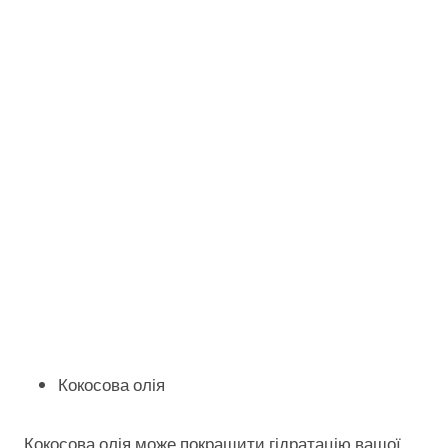
Кокосова олія
Кокосова олія може покращити гідратацію вашої