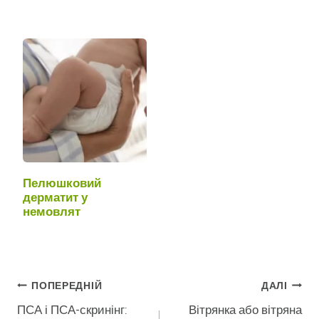
Пелюшковий
дерматит у
немовлят
Навігація
ПОПЕРЕДНІЙ
ДАЛІ
ПСА і ПСА-скринінг:
Вітрянка або вітряна
Записів