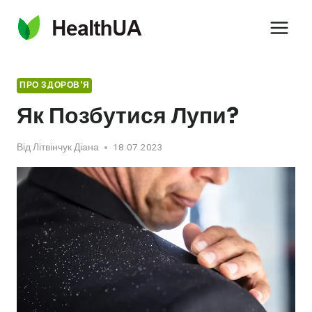
Перейти
до
вмісту
ПРО ЗДОРОВ'Я
Як Позбутися Лупи?
Від
Літвінчук Діана
18.07.2023