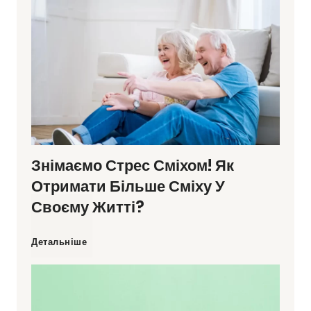
Знімаємо Стрес Сміхом! Як
Отримати Більше Сміху У
Своєму Житті?
З
Детальніше
н
і