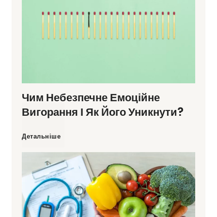
м
а
є
Чим Небезпечне Емоційне
м
Вигорання І Як Його Уникнути?
о
Ч
Детальніше
с
и
т
м
р
н